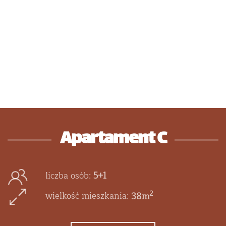
Apartament C
liczba osób:
5+1
2
wielkość mieszkania:
38m